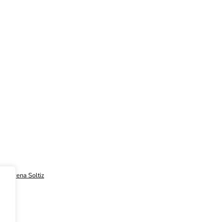
r
-
Verena Soltiz