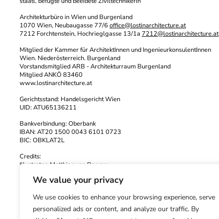
staatl. befugte und beeidete Ziviltechnikerin
Architekturbüro in Wien und Burgenland
1070 Wien, Neubaugasse 77/6
office@lostinarchitecture.at
7212 Forchtenstein, Hochrieglgasse 13/1a
7212@lostinarchitecture.at
Mitglied der Kammer für ArchitektInnen und IngenieurkonsulentInnen
Wien. Niederösterreich. Burgenland
Vorstandsmitglied ARB - Architekturraum Burgenland
Mitglied ANKÖ 83460
www.lostinarchitecture.at
Gerichtsstand: Handelsgericht Wien
UID: ATU65136211
Bankverbindung: Oberbank
IBAN: AT20 1500 0043 6101 0723
BIC: OBKLAT2L
Credits:
Illustrator:
Matthias van Baaren
Fotos:
Kurt Kuball
- Mario Minichmayr - Lisa Rastl -
Gebhart Sengmülle
We value your privacy
Web: Richard Gruberbauer
We use cookies to enhance your browsing experience, serve
Datenschutzerklärung
personalized ads or content, and analyze our traffic. By